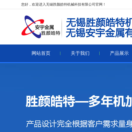
您好，欢迎进入无锡胜颜皓特机械科技有限公司官网！
网站首页
关于我们
产品展示