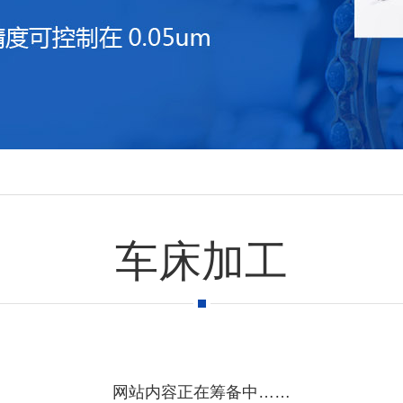
车床加工
网站内容正在筹备中……