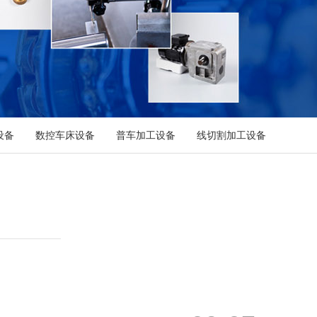
设备
数控车床设备
普车加工设备
线切割加工设备