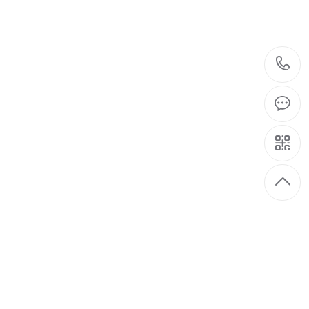
09-07
2020