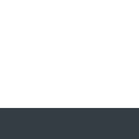
数控车床
阅读量：40