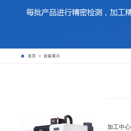
首页
>
设备展示
加工中心