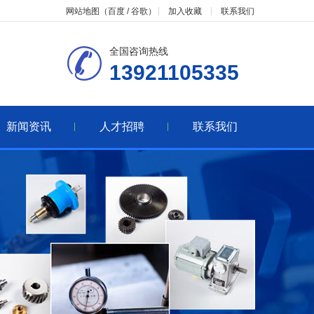
网站地图
（
百度
/
谷歌
）
加入收藏
联系我们
全国咨询热线
13921105335
新闻资讯
人才招聘
联系我们