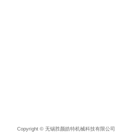
Copyright © 无锡胜颜皓特机械科技有限公司